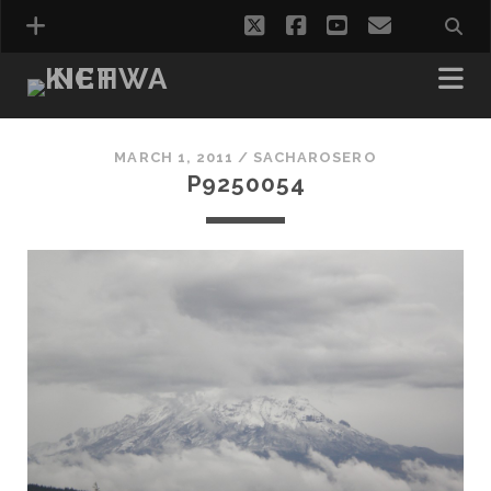
twitter
facebook
youtube
correo
electróni
MARCH 1, 2011 /
SACHAROSERO
P9250054