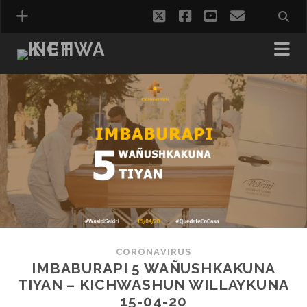
twitter
facebook
youtube
correo
electróni
CORONAVIRUS
IMBABURAPI 5 WAÑUSHKAKUNA
TIYAN – KICHWASHUN WILLAYKUNA
15-04-20