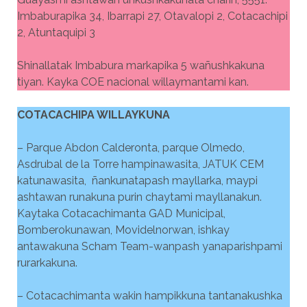
Imbaburapika 34, Ibarrapi 27, Otavalopi 2, Cotacachipi
2, Atuntaquipi 3
Shinallatak Imbabura markapika 5 wañushkakuna
tiyan. Kayka COE nacional willaymantami kan.
COTACACHIPA WILLAYKUNA
– Parque Abdon Calderonta, parque Olmedo,
Asdrubal de la Torre hampinawasita, JATUK CEM
katunawasita, ñankunatapash mayllarka, maypi
ashtawan runakuna purin chaytami mayllanakun.
Kaytaka Cotacachimanta GAD Municipal,
Bomberokunawan, Movidelnorwan, ishkay
antawakuna Scham Team-wanpash yanaparishpami
rurarkakuna.
– Cotacachimanta wakin hampikkuna tantanakushka