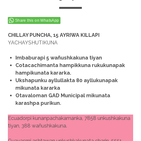
Share this on WhatsApp
CHILLAY PUNCHA, 15 AYRIWA KILLAPI
YACHAYSHUTIKUNA
Imbaburapi 5 wañushkakuna tiyan
Cotacachimanta hampikkuna rukukunapak
hampikunata kararka.
Ukshapunku ayllullakta 80 ayllukunapak
mikunata kararka
Otavaloman GAD Municipal mikunata
karashpa purikun.
Ecuadorpi kunanpachakamanka, 7858 unkushkakuna
tiyan, 388 wañushkakuna.
Guayasmi ashtawan unkushkakunata charin, 5551.