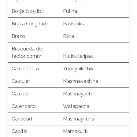
Botija (12,5 lb.)
Putiha
Braza (longitud)
Paskarikra
Brazo
Rikra
Búsqueda del
factor común
Kutirik taripay
Calculadora.
Yupaynikichik
Calcular
Mashnayachina
Cálculo
Mashnayachi
Calendario.
Watapacha
Cantidad
Mashnaykuna
Capital
Mamakullki