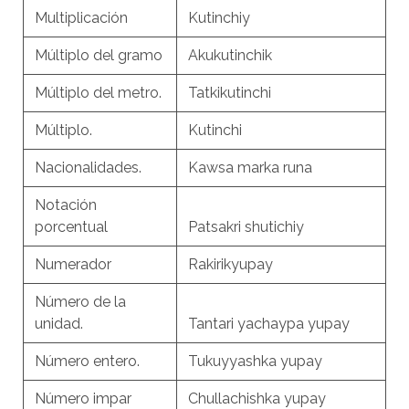
Multiplicación
Kutinchiy
Múltiplo del gramo
Akukutinchik
Múltiplo del metro.
Tatkikutinchi
Múltiplo.
Kutinchi
Nacionalidades.
Kawsa marka runa
Notación
porcentual
Patsakri shutichiy
Numerador
Rakirikyupay
Número de la
unidad.
Tantari yachaypa yupay
Número entero.
Tukuyyashka yupay
Número impar
Chullachishka yupay