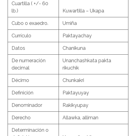
Cuartilla ( +/- 60
lb.)
Kuwartilla – Ukapa
Cubo o exaedro.
Umiña
Currículo
Paktayachay
Datos
Chanikuna
De numeración
Unanchashkata pakta
decimal
rikuchik
Décimo
Chunkakri
Definición
Paktayuyay
Denominador
Rakikyupay
Derecho
Allawka, alliman
Determinación o