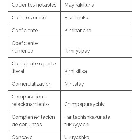
Cocientes notables
May rakikuna
Codo o vértice
Rikramuku
Coeficiente
Kiminancha
Coeficiente
numérico
Kimi yupay
Coeficiente o parte
literal
Kimi killka
Comercialización
Mintalay
Comparación o
relacionamiento
Chimpapuraychiy
Complementación
Tantachishkakunata
de conjuntos.
tukuyyachi
Cóncavo.
Ukuyashka