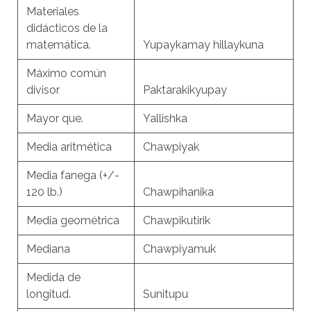
Materiales
didácticos de la
matemática.
Yupaykamay hillaykuna
Máximo común
divisor
Paktarakikyupay
Mayor que.
Yallishka
Media aritmética
Chawpiyak
Media fanega (+/-
120 lb.)
Chawpihanika
Media geométrica
Chawpikutirik
Mediana
Chawpiyamuk
Medida de
longitud.
Sunitupu