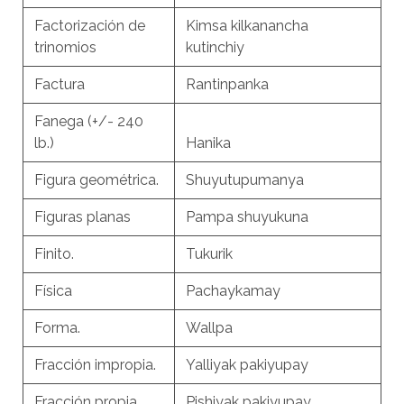
Factorización de
Kimsa kilkanancha
trinomios
kutinchiy
Factura
Rantinpanka
Fanega (+/- 240
lb.)
Hanika
Figura geométrica.
Shuyutupumanya
Figuras planas
Pampa shuyukuna
Finito.
Tukurik
Física
Pachaykamay
Forma.
Wallpa
Fracción impropia.
Yalliyak pakiyupay
Fracción propia
Pishiyak pakiyupay