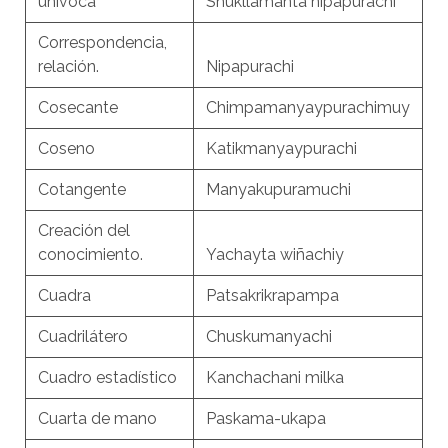
univoca
Shukllamanta nipapurachi
Correspondencia,
relación.
Nipapurachi
Cosecante
Chimpamanyaypurachimuy
Coseno
Katikmanyaypurachi
Cotangente
Manyakupuramuchi
Creación del
conocimiento.
Yachayta wiñachiy
Cuadra
Patsakrikrapampa
Cuadrilátero
Chuskumanyachi
Cuadro estadístico
Kanchachani milka
Cuarta de mano
Paskama-ukapa