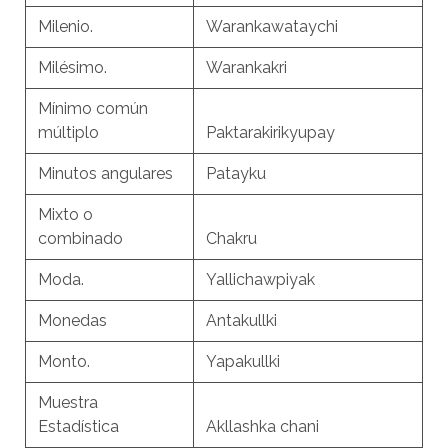
Milenio.
Warankawataychi
Milésimo.
Warankakri
Mínimo común
múltiplo
Paktarakirikyupay
Minutos angulares
Patayku
Mixto o
combinado
Chakru
Moda.
Yallichawpiyak
Monedas
Antakullki
Monto.
Yapakullki
Muestra
Estadística
Akllashka chani