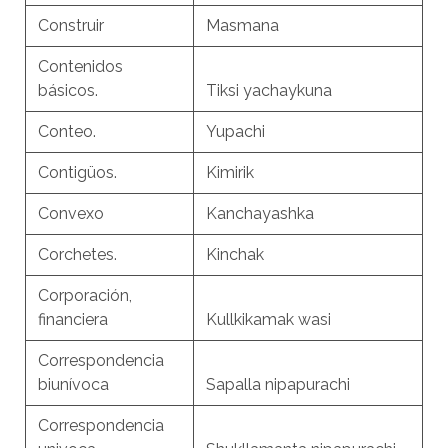
Construir
Masmana
Contenidos
básicos.
Tiksi yachaykuna
Conteo.
Yupachi
Contigüos.
Kimirik
Convexo
Kanchayashka
Corchetes.
Kinchak
Corporación,
financiera
Kullkikamak wasi
Correspondencia
biunívoca
Sapalla nipapurachi
Correspondencia