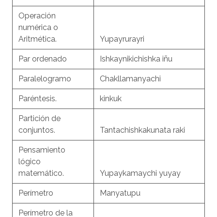
Operación
numérica o
Aritmética.
Yupayrurayri
Par ordenado
Ishkaynikichishka iñu
Paralelogramo
Chakllamanyachi
Paréntesis.
kinkuk
Partición de
conjuntos.
Tantachishkakunata raki
Pensamiento
lógico
matemático.
Yupaykamaychi yuyay
Perímetro
Manyatupu
Perímetro de la