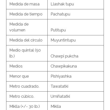
Medida de masa
Llashak tupu
Medida de tiempo
Pachatupu
Medida de
volumen
Putitupu
Medida del círculo
Muyuntintupu
Medio quintal (50
lb.)
Chawpi pukcha
Medios
Chawpikakuna
Menor que
Pishiyashka
Metro cuadrado.
Tawatatki
Metro cúbico.
Umiñatatki
Miklla (+/- 30 lb.)
Miklla