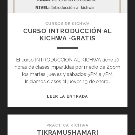
FORTALECIÓ
DURANTE
LA
CURSOS DE KICHWA
PANDEMIA
CURSO INTRODUCCIÓN AL
DEL
KICHWA -GRATIS
COVID-
19
El curso INTRODUCCIÓN AL KICHWA tiene 10
horas de clases impartidas por medio de Zoom
los martes, jueves y sábados 5PM a 7PM.
Iniciamos clases el jueves 13 de enero…
CURSO
LEER LA ENTRADA
INTRODUCCIÓN
AL
KICHWA
-
PRACTICA KICHWA
TIKRAMUSHAMARI
GRATIS