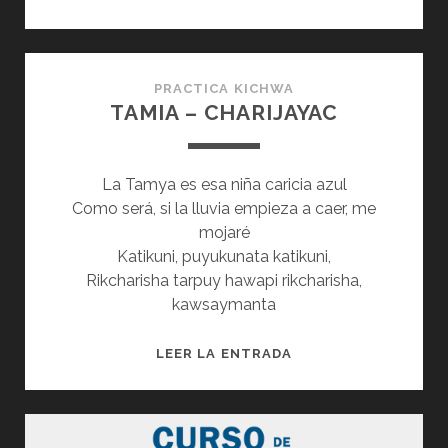
SEMAFOROPI
MUSHUK
RURAYKUNA
–
PRACTICA KICHWA
TAMIA – CHARIJAYAC
KICHWASHUN
WILLAYKUNA
–
La Tamya es esa niña caricia azul
29-
Como será, si la lluvia empieza a caer, me
05-
mojaré
20
Katikuni, puyukunata katikuni,
Rikcharisha tarpuy hawapi rikcharisha,
kawsaymanta
TAMIA
LEER LA ENTRADA
–
CHARIJAYAC