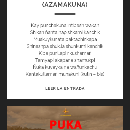
(AZAMAKUNA)
Kay punchakuna intipash wakan
Shikan ñanta hapishkami kanchik
Muskuykunata paktachinkapa
Shinashpa shuklla shunkumi kanchik
Kipa punllapi rikushamari
Tamyapi akapana shamukpi
Ñuka kuyayka na wañunkachu
Kantakullamari munakuni (kutin – bis)
TIKRAMUSHAMARI
LEER LA ENTRADA
(AZAMAKUNA)