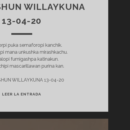
SHUN WILLAYKUNA
13-04-20
rpi puka semaforopi kanchik.
pi mana unkushka mirashkachu.
alopi fumigashpa katinakun.
hipi mascarillawan purina kan.
HUN WILLAYKUNA 13-04-20
IMBABURAPI
LEER LA ENTRADA
MANA
UNKUSHKAKUNA
MIRASHKACHU
–
KICHWASHUN