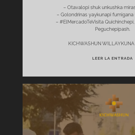
– Otavalopi shuk unkushka mirash
– Golondrinas yaykunapi fumigana 
– #ElMercadoTeVisita Quichinchep
Peguchepipash.
KICHWASHUN WILLAYKUNA 
LEER LA ENTRADA