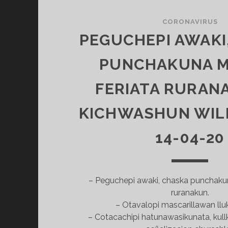
CORONAVIRUS
PEGUCHEPI AWAKI
PUNCHAKUNA M
FERIATA RURANA
KICHWASHUN WIL
14-04-20
– Peguchepi awaki, chaska punchakun
ruranakun.
– Otavalopi mascarillawan llu
– Cotacachipi hatunawasikunata, kul