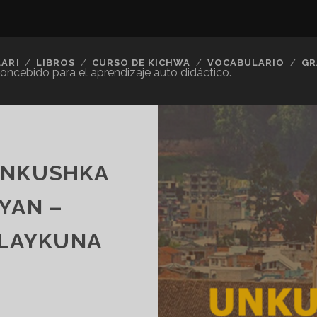
LARI
LIBROS
CURSO DE KICHWA
VOCABULARIO
GR
concebido para el aprendizaje auto didáctico.
UNKUSHKA
IYAN –
LAYKUNA