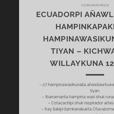
CORONAVIRUS
ECUADORPI AÑAW
HAMPINKAPAK
HAMPINAWASIKU
TIYAN – KICH
WILLAYKUNA 12
– 27 hampinawasikunalla añawllawtuw
tiyan.
– Ibarramanta hampina wasi shuk run
– Cotacachipi shuk respirador artes
– Kay llakipi llamkanakukta Otavalom