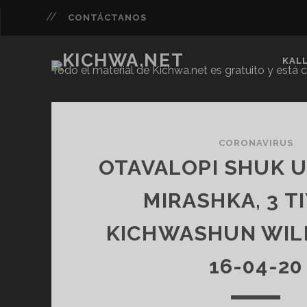
CONTÁCTANOS
KAL
Todo el material de Kichwa.net es gratuito y está 
Kichwa.net
Entradas
CORONAVIRUS
OTAVALOPI SHUK 
MIRASHKA, 3 T
KICHWASHUN WIL
16-04-20