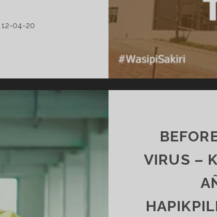
12-04-20
ECUADORPI
AÑAWLLAWTUTA
HAMPINKAPAKKA
27
HAMPINAWASIKUNALLAMI
TIYAN
–
KICHWASHUN
BEFORE
WILLAYKUNA
12-
VIRUS – 
04-
20
A
HAPIKPIL