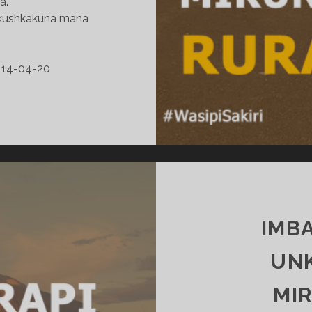
a.
unkushkakuna mana
14-04-20
PEGUCHEPI
AWAKI,
CHASKA
PUNCHAKUNA
MIKUNA
FERIATA
RURANAKUN.
–
IMB
KICHWASHUN
WILLAYKUNA
UN
14-
04-
MI
20