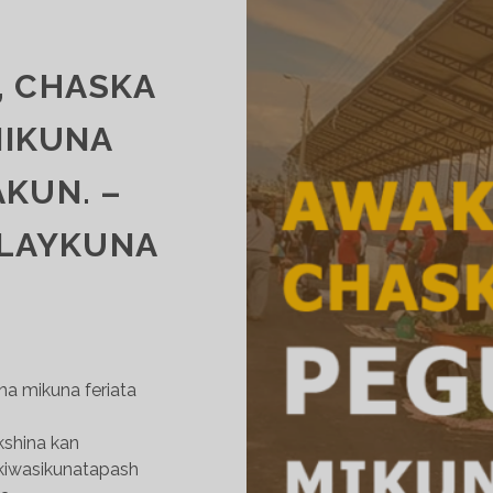
, CHASKA
IKUNA
KUN. –
LAYKUNA
a mikuna feriata
kshina kan
lkiwasikunatapash