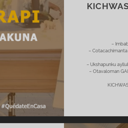
20
KICHWA
– Imbab
– Cotacachimanta
– Ukshapunku ayllul
– Otavaloman GAD 
KICHWAS