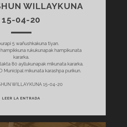
SHUN WILLAYKUNA
15-04-20
urapi 5 wañushkakuna tiyan.
 hampikkuna rukukunapak hampikunata
kararka.
lakta 80 ayllukunapak mikunata kararka.
Municipal mikunata karashpa purikun.
HUN WILLAYKUNA 15-04-20
IMBABURAPI
LEER LA ENTRADA
5
WAÑUSHKAKUNA
TIYAN
–