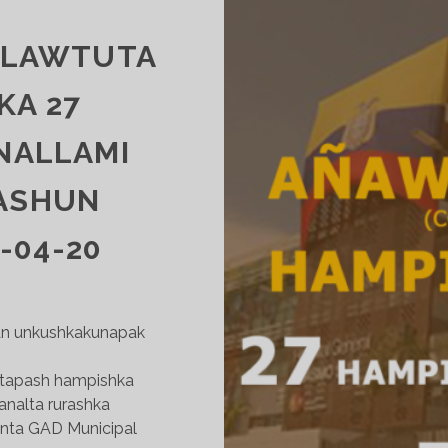
LLAWTUTA
KA 27
NALLAMI
WASHUN
-04-20
an unkushkakunapak
atapash hampishka
analta rurashka
anta GAD Municipal