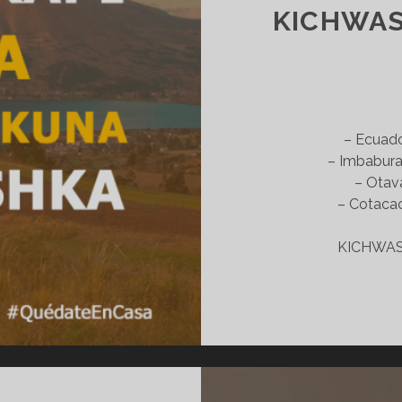
KICHWA
– Ecuado
– Imbabura
– Otav
– Cotacac
KICHWAS