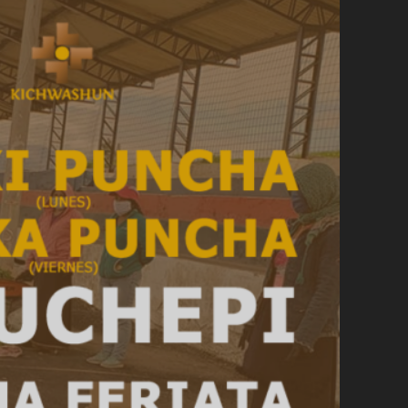
KICHWASHUN
WILLAYKUNA
15-
04-
20