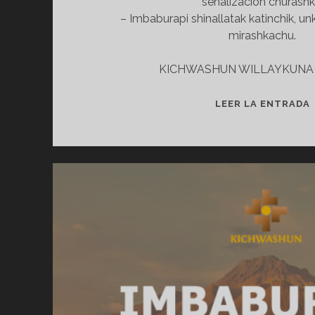
señalizacion churashk
– Imbaburapi shinallatak katinchik, 
mirashkachu.
KICHWASHUN WILLAYKUNA 
LEER LA ENTRADA