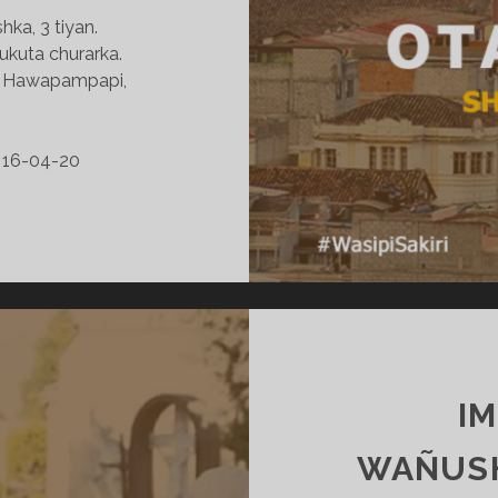
ka, 3 tiyan.
ukuta churarka.
i, Hawapampapi,
16-04-20
OTAVALOPI
SHUK
UNKUSHKA
MIRASHKA,
3
TIYAN
–
KICHWASHUN
I
WILLAYKUNA
16-
WAÑUSH
04-