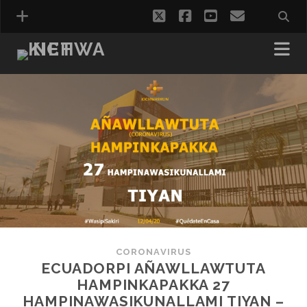
twitter
facebook
youtube
correo
electróni
CORONAVIRUS
ECUADORPI AÑAWLLAWTUTA
HAMPINKAPAKKA 27
HAMPINAWASIKUNALLAMI TIYAN –