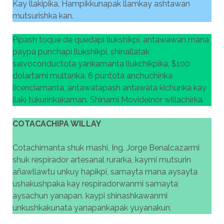
Kay llakipika, Hampikkunapak llamkay ashtawan
mutsurishka kan.
Pipash toque de quedapi llukshikpi, antawawan mana
paypa punchapi llukshikpi, shinallatak
salvoconductota yankamanta llukchikpika, $100
dolartami multanka, 6 puntota anchuchinka
licenciamanta, antawatapash antawata kichunka kay
llaki tukurinkakaman. Shinami Movidelnor willachirka.
COTACACHIPA WILLAY
Cotachimanta shuk mashi, Ing. Jorge Benalcazarmi
shuk respirador artesanal rurarka, kaymi mutsurin
añawllawtu unkuy hapikpi, samayta mana aysayta
ushakushpaka kay respiradorwanmi samayta
aysachun yanapan. kaypi shinashkawanmi
unkushkakunata yanapankapak yuyanakun.