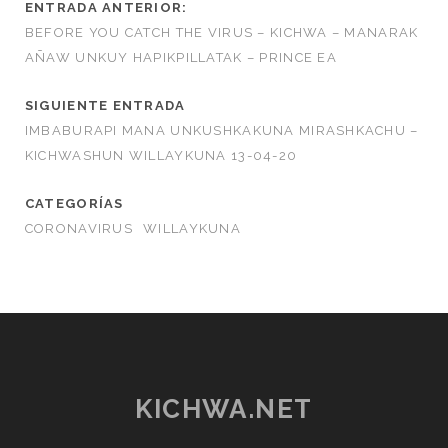
ENTRADA ANTERIOR:
BEFORE YOU CATCH THE VIRUS – KICHWA – MANARAK
AÑAW UNKUY HAPIKPILLATAK – PRINCE EA
SIGUIENTE ENTRADA
IMBABURAPI MANA UNKUSHKAKUNA MIRASHKACHU –
KICHWASHUN WILLAYKUNA 13-04-20
CATEGORÍAS
CORONAVIRUS
WILLAYKUNA
KICHWA.NET