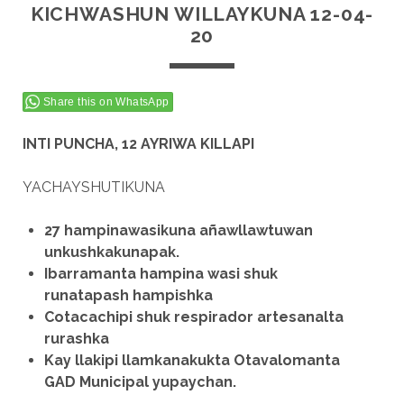
KICHWASHUN WILLAYKUNA 12-04-
20
Share this on WhatsApp
INTI PUNCHA, 12 AYRIWA KILLAPI
YACHAYSHUTIKUNA
27 hampinawasikuna añawllawtuwan
unkushkakunapak.
Ibarramanta hampina wasi shuk
runatapash hampishka
Cotacachipi shuk respirador artesanalta
rurashka
Kay llakipi llamkanakukta Otavalomanta
GAD Municipal yupaychan.