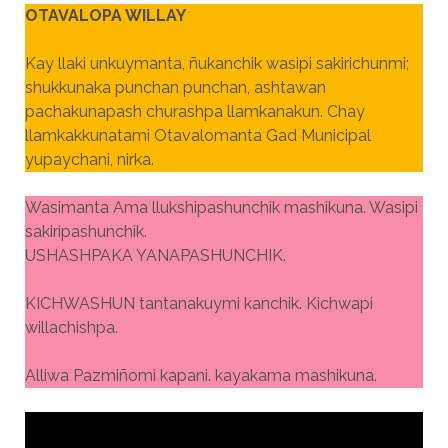
OTAVALOPA WILLAY
Kay llaki unkuymanta, ñukanchik wasipi sakirichunmi;
shukkunaka punchan punchan, ashtawan
pachakunapash churashpa llamkanakun. Chay
llamkakkunatami Otavalomanta Gad Municipal
yupaychani, nirka.
Wasimanta Ama llukshipashunchik mashikuna. Wasipi
sakiripashunchik.
USHASHPAKA YANAPASHUNCHIK.
KICHWASHUN tantanakuymi kanchik. Kichwapi
willachishpa.
Alliwa Pazmiñomi kapani. kayakama mashikuna.