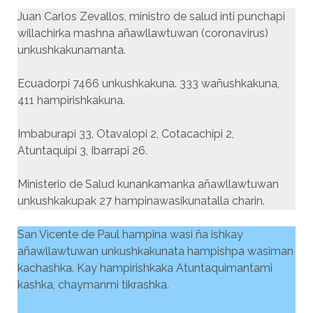
Juan Carlos Zevallos, ministro de salud inti punchapi
willachirka mashna añawllawtuwan (coronavirus)
unkushkakunamanta.
Ecuadorpi 7466 unkushkakuna. 333 wañushkakuna,
411 hampirishkakuna.
Imbaburapi 33, Otavalopi 2, Cotacachipi 2,
Atuntaquipi 3, Ibarrapi 26.
Ministerio de Salud kunankamanka añawllawtuwan
unkushkakupak 27 hampinawasikunatalla charin.
San Vicente de Paul hampina wasi ña ishkay
añawllawtuwan unkushkakunata hampishpa wasiman
kachashka. Kay hampirishkaka Atuntaquimantami
kashka, chaymanmi tikrashka.